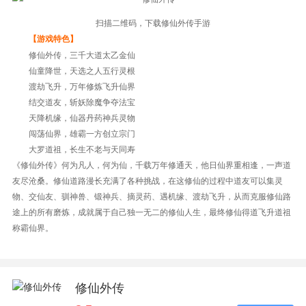
扫描二维码，下载修仙外传手游
【游戏特色】
修仙外传，三千大道太乙金仙
仙童降世，天选之人五行灵根
渡劫飞升，万年修炼飞升仙界
结交道友，斩妖除魔争夺法宝
天降机缘，仙器丹药神兵灵物
闯荡仙界，雄霸一方创立宗门
大罗道祖，长生不老与天同寿
《修仙外传》何为凡人，何为仙，千载万年修通天，他日仙界重相逢，一声道
友尽沧桑。修仙道路漫长充满了各种挑战，在这修仙的过程中道友可以集灵
物、交仙友、驯神兽、锻神兵、摘灵药、遇机缘、渡劫飞升，从而克服修仙路
途上的所有磨炼，成就属于自己独一无二的修仙人生，最终修仙得道飞升道祖
称霸仙界。
修仙外传