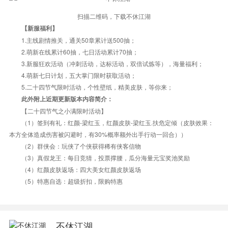
扫描二维码，下载不休江湖
【新服福利】
1.主线剧情推关，通关50章累计送500抽；
2.萌新在线累计60抽，七日活动累计70抽；
3.新服狂欢活动（冲刺活动，达标活动，双倍试炼等），海量福利；
4.萌新七日计划，五大掌门限时获取活动；
5.二十四节气限时活动，个性壁纸，精美皮肤，等你来；
此外附上近期更新版本内容简介：
【二十四节气之小满限时活动】
（1）签到有礼：红颜-梁红玉，红颜皮肤-梁红玉.扶危定倾（皮肤效果：
本方全体造成伤害被闪避时，有30%概率额外出手行动一回合））
（2）群侠会：玩侠了个侠获得稀有侠客信物
（3）真假龙王：每日竞猜，投票撑腰，瓜分海量元宝奖池奖励
（4）红颜皮肤返场：四大美女红颜皮肤返场
（5）特惠自选：超级折扣，限购特惠
不休江湖