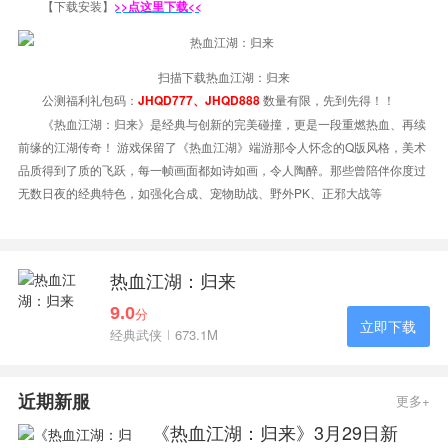
【下载安装】
>>点这里下载<<
扫描下载热血江湖：归来
公测福利礼包码：
数量有限，先到先得！！
JHQD777、JHQD888
《热血江湖：归来》是经典与创新的完美碰撞，更是一段重燃热血、再续
前缘的江湖传奇！ 游戏保留了《热血江湖》端游那令人怀念的Q版风格，美术
品质得到了质的飞跃，每一帧画面都如诗如画，令人陶醉。那些曾陪伴你度过
无数日夜的经典特色，如强化合成、宠物助战、野外PK、正邪大战等
热血江湖：归来
9.0
分
立即下载
经典武侠
673.1M
近期新服
更多+
《热血江湖：归来》3月29日新